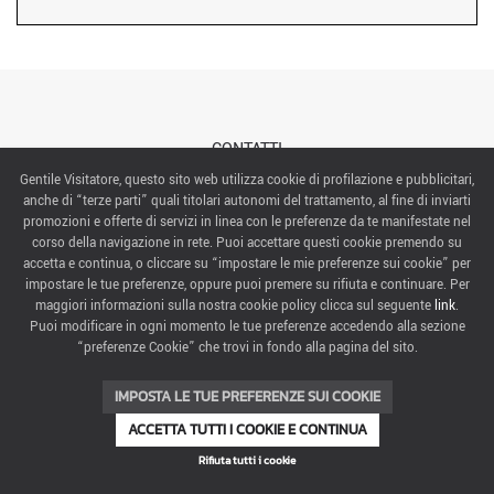
CONTATTI
Gentile Visitatore, questo sito web utilizza cookie di profilazione e pubblicitari,
anche di “terze parti” quali titolari autonomi del trattamento, al fine di inviarti
ABOUT US
promozioni e offerte di servizi in linea con le preferenze da te manifestate nel
corso della navigazione in rete. Puoi accettare questi cookie premendo su
ITALIAN EXHIBITION GROUP SpA All rights reserved
accetta e continua, o cliccare su “impostare le mie preferenze sui cookie” per
Via Emilia 155, 47921 Rimini,
impostare le tue preferenze, oppure puoi premere su rifiuta e continuare. Per
CF/PI 00139440408, Registro Imprese: Rimini P.I e n. Reg. Imprese 00139440408, Capitale Sociale
maggiori informazioni sulla nostra cookie policy clicca sul seguente
link
.
52.214.897 i.v.
Puoi modificare in ogni momento le tue preferenze accedendo alla sezione
“preferenze Cookie” che trovi in fondo alla pagina del sito.
COOKIE PREFERENCES
IMPOSTA LE TUE PREFERENZE SUI COOKIE
ACCETTA TUTTI I COOKIE E CONTINUA
Rifiuta tutti i cookie