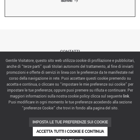
Iscriviti
CONTATTI
Gentile Visitatore, questo sito web utilizza cookie di profilazione e pubblicitari,
anche di “terze parti” quali titolari autonomi del trattamento, al fine di inviarti
ABOUT US
promozioni e offerte di servizi in linea con le preferenze da te manifestate nel
corso della navigazione in rete. Puoi accettare questi cookie premendo su
ITALIAN EXHIBITION GROUP SpA All rights reserved
accetta e continua, o cliccare su “impostare le mie preferenze sui cookie” per
Via Emilia 155, 47921 Rimini,
impostare le tue preferenze, oppure puoi premere su rifiuta e continuare. Per
CF/PI 00139440408, Registro Imprese: Rimini P.I e n. Reg. Imprese 00139440408, Capitale Sociale
maggiori informazioni sulla nostra cookie policy clicca sul seguente
link
.
52.214.897 i.v.
Puoi modificare in ogni momento le tue preferenze accedendo alla sezione
“preferenze Cookie” che trovi in fondo alla pagina del sito.
COOKIE PREFERENCES
IMPOSTA LE TUE PREFERENZE SUI COOKIE
ACCETTA TUTTI I COOKIE E CONTINUA