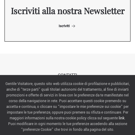
Iscriviti alla nostra Newsletter
Iscriviti
CONTATTI
Gentile Visitatore, questo sito web utilizza cookie di profilazione e pubblicitari,
anche di “terze parti” quali titolari autonomi del trattamento, al fine di inviarti
ABOUT US
promozioni e offerte di servizi in linea con le preferenze da te manifestate nel
corso della navigazione in rete. Puoi accettare questi cookie premendo su
ITALIAN EXHIBITION GROUP SpA All rights reserved
accetta e continua, o cliccare su “impostare le mie preferenze sui cookie” per
Via Emilia 155, 47921 Rimini,
impostare le tue preferenze, oppure puoi premere su rifiuta e continuare. Per
CF/PI 00139440408, Registro Imprese: Rimini P.I e n. Reg. Imprese 00139440408, Capitale Sociale
maggiori informazioni sulla nostra cookie policy clicca sul seguente
link
.
52.214.897 i.v.
Puoi modificare in ogni momento le tue preferenze accedendo alla sezione
“preferenze Cookie” che trovi in fondo alla pagina del sito.
COOKIE PREFERENCES