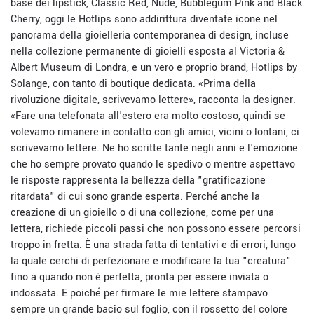
base dei lipstick, Classic Red, Nude, Bubblegum Pink and Black
Cherry, oggi le Hotlips sono addirittura diventate icone nel
panorama della gioielleria contemporanea di design, incluse
nella collezione permanente di gioielli esposta al Victoria &
Albert Museum di Londra, e un vero e proprio brand, Hotlips by
Solange, con tanto di boutique dedicata. «Prima della
rivoluzione digitale, scrivevamo lettere», racconta la designer.
«Fare una telefonata all'estero era molto costoso, quindi se
volevamo rimanere in contatto con gli amici, vicini o lontani, ci
scrivevamo lettere. Ne ho scritte tante negli anni e l'emozione
che ho sempre provato quando le spedivo o mentre aspettavo
le risposte rappresenta la bellezza della "gratificazione
ritardata" di cui sono grande esperta. Perché anche la
creazione di un gioiello o di una collezione, come per una
lettera, richiede piccoli passi che non possono essere percorsi
troppo in fretta. È una strada fatta di tentativi e di errori, lungo
la quale cerchi di perfezionare e modificare la tua "creatura"
fino a quando non è perfetta, pronta per essere inviata o
indossata. E poiché per firmare le mie lettere stampavo
sempre un grande bacio sul foglio, con il rossetto del colore