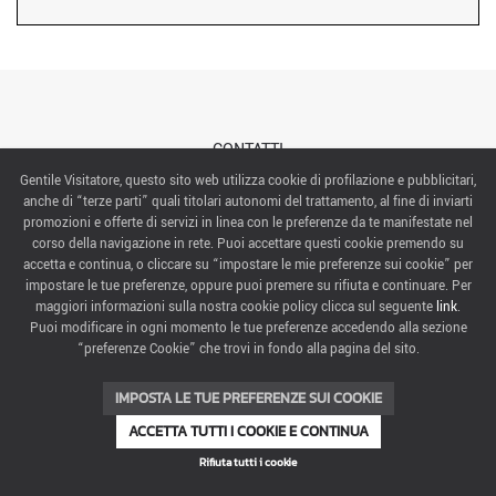
CONTATTI
Gentile Visitatore, questo sito web utilizza cookie di profilazione e pubblicitari,
anche di “terze parti” quali titolari autonomi del trattamento, al fine di inviarti
ABOUT US
promozioni e offerte di servizi in linea con le preferenze da te manifestate nel
corso della navigazione in rete. Puoi accettare questi cookie premendo su
ITALIAN EXHIBITION GROUP SpA All rights reserved
accetta e continua, o cliccare su “impostare le mie preferenze sui cookie” per
Via Emilia 155, 47921 Rimini,
impostare le tue preferenze, oppure puoi premere su rifiuta e continuare. Per
CF/PI 00139440408, Registro Imprese: Rimini P.I e n. Reg. Imprese 00139440408, Capitale Sociale
maggiori informazioni sulla nostra cookie policy clicca sul seguente
link
.
52.214.897 i.v.
Puoi modificare in ogni momento le tue preferenze accedendo alla sezione
“preferenze Cookie” che trovi in fondo alla pagina del sito.
COOKIE PREFERENCES
IMPOSTA LE TUE PREFERENZE SUI COOKIE
ACCETTA TUTTI I COOKIE E CONTINUA
Rifiuta tutti i cookie