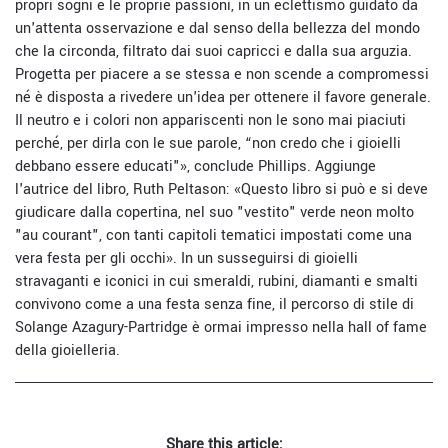
propri sogni e le proprie passioni, in un eclettismo guidato da
un'attenta osservazione e dal senso della bellezza del mondo
che la circonda, filtrato dai suoi capricci e dalla sua arguzia.
Progetta per piacere a se stessa e non scende a compromessi
né è disposta a rivedere un'idea per ottenere il favore generale.
Il neutro e i colori non appariscenti non le sono mai piaciuti
perché, per dirla con le sue parole, “non credo che i gioielli
debbano essere educati"», conclude Phillips. Aggiunge
l'autrice del libro, Ruth Peltason: «Questo libro si può e si deve
giudicare dalla copertina, nel suo "vestito" verde neon molto
"au courant", con tanti capitoli tematici impostati come una
vera festa per gli occhi». In un susseguirsi di gioielli
stravaganti e iconici in cui smeraldi, rubini, diamanti e smalti
convivono come a una festa senza fine, il percorso di stile di
Solange Azagury-Partridge è ormai impresso nella hall of fame
della gioielleria.
Share this article: