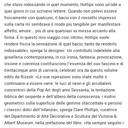
che stavo indossando in quel momento, Hotlips sono un'ode a
quei giorni in cui scrivevo lettere. Quando non potevi essere
fisicamente con qualcuno, il bacio con il rossetto impresso
sulla carta mi sembrava il modo più tangibile per manifestare
affetto, amore... più di una qualsiasi xx messa accanto alla
firma. E in questo mio viaggio così intimo, Hotlips vuole
rendere fisica la sensazione di quel bacio, tanto da renderlo
indossabile», spiega la designer. Un contributo indelebile alla
gioielleria contemporanea, in cui ironia, fantasia, provocazione,
visione e coerenza costituiscono l'essenza del suo fascino e di
trentacinque anni di carriera, celebrati ora da questo volume
edito da Rizzoli. «Le sue ispirazioni sono state molte e
continuano a essere varie: le luci al neon e gli arcobaleni
concentrici della Pop Art degli anni Sessanta, la tentazione
biblica del serpente e dell'albero della conoscenza, i motivi
geometrici sulla superficie delle gemme sfaccettate e persino
i classici dolci dell'infanzia», spiega Clare Phillips, curatrice
del Dipartimento di Arte Decorativa e Scultura del Victoria &
Albert Museum, nella prefazione del libro. «Ha sempre seguito i