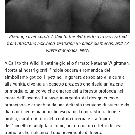
Sterling silver comb, A Call to the Wild, with a raven crafted
from moorland boxwood, featuring 96 black diamonds, and 12
white diamonds, NVW
A Call to the Wild, il pettine-gioiello firmato Natasha Wightman,
riporta ai nostri giorni l’indole oscura e romantica del
simbolismo gotico. Il pettine, in genere associato alla cura e
alla vanità, diventa un oggetto prezioso che rivela un’azione
primordiale: un corvo che emerge dalla foresta profonda nel
cuore dell'inverno. La base, in argento, dal design curvo e
armonioso, è arricchita da una delicata incisione di piume e da
diamanti neri e bianchi che evocano il contrasto tra luce e
ombra, caratteristico della natura invernale. La figura
dell’uccello è scolpita a mano, per creare un effetto di lieve
tremolio che richiama il suo movimento di libertà.