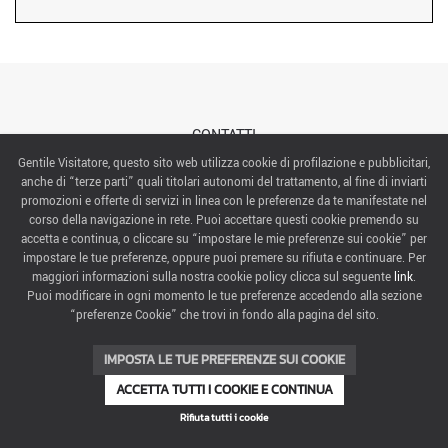
CONTATTI
Gentile Visitatore, questo sito web utilizza cookie di profilazione e pubblicitari,
anche di “terze parti” quali titolari autonomi del trattamento, al fine di inviarti
ABOUT US
promozioni e offerte di servizi in linea con le preferenze da te manifestate nel
corso della navigazione in rete. Puoi accettare questi cookie premendo su
ITALIAN EXHIBITION GROUP SpA All rights reserved
accetta e continua, o cliccare su “impostare le mie preferenze sui cookie” per
Via Emilia 155, 47921 Rimini,
impostare le tue preferenze, oppure puoi premere su rifiuta e continuare. Per
CF/PI 00139440408, Registro Imprese: Rimini P.I e n. Reg. Imprese 00139440408, Capitale Sociale
maggiori informazioni sulla nostra cookie policy clicca sul seguente
link
.
52.214.897 i.v.
Puoi modificare in ogni momento le tue preferenze accedendo alla sezione
“preferenze Cookie” che trovi in fondo alla pagina del sito.
COOKIE PREFERENCES
IMPOSTA LE TUE PREFERENZE SUI COOKIE
ACCETTA TUTTI I COOKIE E CONTINUA
Rifiuta tutti i cookie