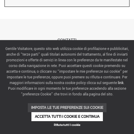
CONTATTI
Gentile Visitatore, questo sito web utilizza cookie di profilazione e pubblicitari,
anche di “terze parti” quali titolari autonomi del trattamento, al fine di inviarti
ABOUT US
promozioni e offerte di servizi in linea con le preferenze da te manifestate nel
corso della navigazione in rete. Puoi accettare questi cookie premendo su
ITALIAN EXHIBITION GROUP SpA All rights reserved
accetta e continua, o cliccare su “impostare le mie preferenze sui cookie” per
Via Emilia 155, 47921 Rimini,
impostare le tue preferenze, oppure puoi premere su rifiuta e continuare. Per
CF/PI 00139440408, Registro Imprese: Rimini P.I e n. Reg. Imprese 00139440408, Capitale Sociale
maggiori informazioni sulla nostra cookie policy clicca sul seguente
link
.
52.214.897 i.v.
Puoi modificare in ogni momento le tue preferenze accedendo alla sezione
“preferenze Cookie” che trovi in fondo alla pagina del sito.
COOKIE PREFERENCES
IMPOSTA LE TUE PREFERENZE SUI COOKIE
ACCETTA TUTTI I COOKIE E CONTINUA
Rifiuta tutti i cookie