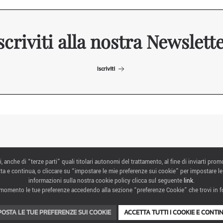
scriviti alla nostra Newslett
Iscriviti
ITALIAN EXHIBITION GROUP SpA All rights reserved
i, anche di “terze parti” quali titolari autonomi del trattamento, al fine di inviarti prom
Via Emilia 155, 47921 Rimini,
ta e continua, o cliccare su “impostare le mie preferenze sui cookie” per impostare le
CF/PI 00139440408, Registro Imprese: Rimini P.I e n. Reg. Imprese 00139440408,
informazioni sulla nostra cookie policy clicca sul seguente
link
.
Capitale Sociale 52.214.897 i.v.
momento le tue preferenze accedendo alla sezione “preferenze Cookie” che trovi in fo
COOKIE PREFERENCES
POSTA LE TUE PREFERENZE SUI COOKIE
ACCETTA TUTTI I COOKIE E CONTI