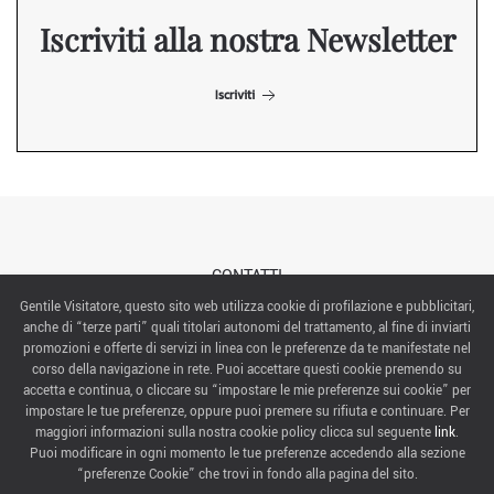
Iscriviti alla nostra Newsletter
Iscriviti
CONTATTI
Gentile Visitatore, questo sito web utilizza cookie di profilazione e pubblicitari,
anche di “terze parti” quali titolari autonomi del trattamento, al fine di inviarti
ABOUT US
promozioni e offerte di servizi in linea con le preferenze da te manifestate nel
corso della navigazione in rete. Puoi accettare questi cookie premendo su
ITALIAN EXHIBITION GROUP SpA All rights reserved
accetta e continua, o cliccare su “impostare le mie preferenze sui cookie” per
Via Emilia 155, 47921 Rimini,
impostare le tue preferenze, oppure puoi premere su rifiuta e continuare. Per
CF/PI 00139440408, Registro Imprese: Rimini P.I e n. Reg. Imprese 00139440408, Capitale Sociale
maggiori informazioni sulla nostra cookie policy clicca sul seguente
link
.
52.214.897 i.v.
Puoi modificare in ogni momento le tue preferenze accedendo alla sezione
“preferenze Cookie” che trovi in fondo alla pagina del sito.
COOKIE PREFERENCES