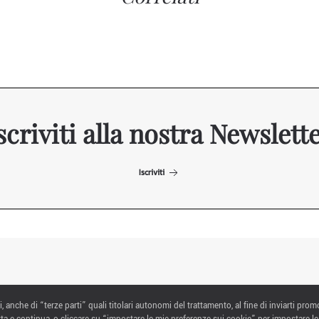
scriviti alla nostra Newslett
Iscriviti
ITALIAN EXHIBITION GROUP SpA All rights reserved
i, anche di “terze parti” quali titolari autonomi del trattamento, al fine di inviarti prom
Via Emilia 155, 47921 Rimini,