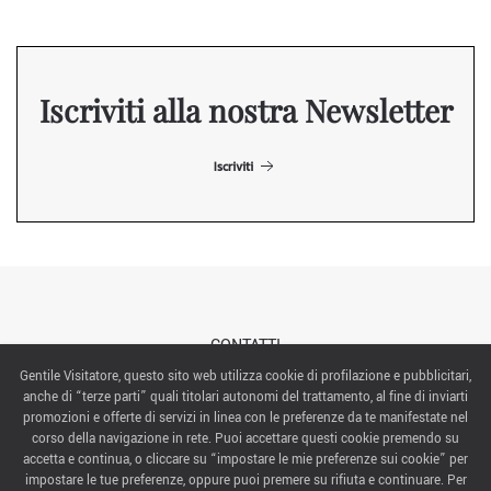
Iscriviti alla nostra Newsletter
Iscriviti
CONTATTI
Gentile Visitatore, questo sito web utilizza cookie di profilazione e pubblicitari,
anche di “terze parti” quali titolari autonomi del trattamento, al fine di inviarti
ABOUT US
promozioni e offerte di servizi in linea con le preferenze da te manifestate nel
corso della navigazione in rete. Puoi accettare questi cookie premendo su
ITALIAN EXHIBITION GROUP SpA All rights reserved
accetta e continua, o cliccare su “impostare le mie preferenze sui cookie” per
Via Emilia 155, 47921 Rimini,
impostare le tue preferenze, oppure puoi premere su rifiuta e continuare. Per