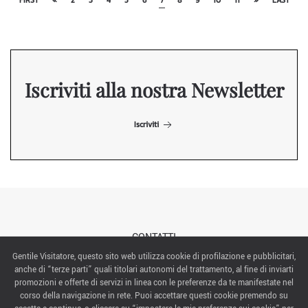
FIRST
«
2
3
4
5
6
7
8
9
10
11
»
LAST
Iscriviti alla nostra Newsletter
Iscriviti
CONTATTI
Gentile Visitatore, questo sito web utilizza cookie di profilazione e pubblicitari,
anche di “terze parti” quali titolari autonomi del trattamento, al fine di inviarti
ABOUT US
promozioni e offerte di servizi in linea con le preferenze da te manifestate nel
corso della navigazione in rete. Puoi accettare questi cookie premendo su
ITALIAN EXHIBITION GROUP SpA All rights reserved