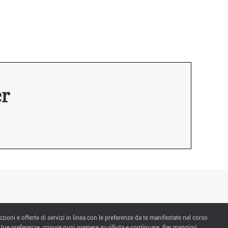
er
ozioni e offerte di servizi in linea con le preferenze da te manifestate nel corso
 tue preferenze, oppure puoi premere su rifiuta e continuare. Per maggiori