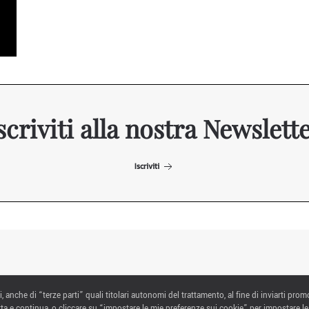
scriviti alla nostra Newslett
Iscriviti
ITALIAN EXHIBITION GROUP SpA All rights reserved
i, anche di “terze parti” quali titolari autonomi del trattamento, al fine di inviarti prom
Via Emilia 155, 47921 Rimini,
ta e continua, o cliccare su “impostare le mie preferenze sui cookie” per impostare le