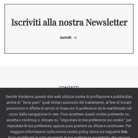
Iscriviti alla nostra Newsletter
Iscriviti
CONTATTI
Gentile Visitatore, questo sito web utilizza cookie di profilazione e pubblicitari,
anche di “terze parti” quali titolari autonomi del trattamento, al fine di inviarti
ABOUT US
promozioni e offerte di servizi in linea con le preferenze da te manifestate nel
corso della navigazione in rete. Puoi accettare questi cookie premendo su
ITALIAN EXHIBITION GROUP SpA All rights reserved
accetta e continua, o cliccare su “impostare le mie preferenze sui cookie” per
Via Emilia 155, 47921 Rimini,
impostare le tue preferenze, oppure puoi premere su rifiuta e continuare. Per
CF/PI 00139440408, Registro Imprese: Rimini P.I e n. Reg. Imprese 00139440408, Capitale Sociale
maggiori informazioni sulla nostra cookie policy clicca sul seguente
link
.
52.214.897 i.v.
Puoi modificare in ogni momento le tue preferenze accedendo alla sezione