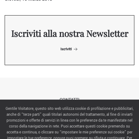
Iscriviti alla nostra Newsletter
Iscriviti
CONTATTI
Gentile Visitatore, questo sito web utilizza cookie di profilazione e pubblicitari,
anche di “terze parti” quali titolari autonomi del trattamento, al fine di inviarti
ABOUT US
promozioni e offerte di servizi in linea con le preferenze da te manifestate nel
corso della navigazione in rete. Puoi accettare questi cookie premendo su
ITALIAN EXHIBITION GROUP SpA All rights reserved
accetta e continua, o cliccare su “impostare le mie preferenze sui cookie” per
Via Emilia 155, 47921 Rimini,
impostare le tue preferenze, oppure puoi premere su rifiuta e continuare. Per