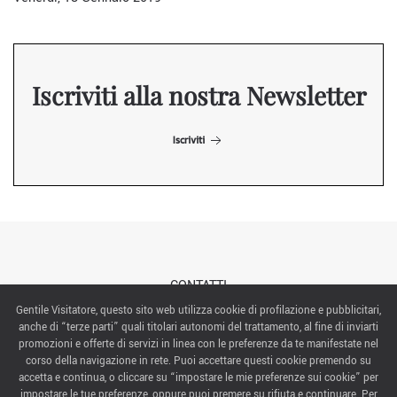
Iscriviti alla nostra Newsletter
Iscriviti
CONTATTI
Gentile Visitatore, questo sito web utilizza cookie di profilazione e pubblicitari,
anche di “terze parti” quali titolari autonomi del trattamento, al fine di inviarti
ABOUT US
promozioni e offerte di servizi in linea con le preferenze da te manifestate nel
corso della navigazione in rete. Puoi accettare questi cookie premendo su
ITALIAN EXHIBITION GROUP SpA All rights reserved
accetta e continua, o cliccare su “impostare le mie preferenze sui cookie” per
Via Emilia 155, 47921 Rimini,
impostare le tue preferenze, oppure puoi premere su rifiuta e continuare. Per