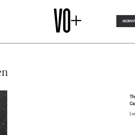
ISCRIVI
en
Th
Ca
Lu