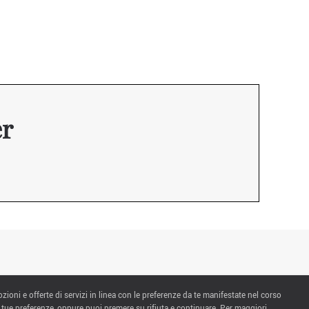
er
ozioni e offerte di servizi in linea con le preferenze da te manifestate nel corso
 tue preferenze, oppure puoi premere su rifiuta e continuare. Per maggiori