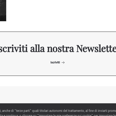
scriviti alla nostra Newslett
Iscriviti
ITALIAN EXHIBITION GROUP SpA All rights reserved
i, anche di “terze parti” quali titolari autonomi del trattamento, al fine di inviarti prom
Via Emilia 155, 47921 Rimini,
ta e continua, o cliccare su “impostare le mie preferenze sui cookie” per impostare le