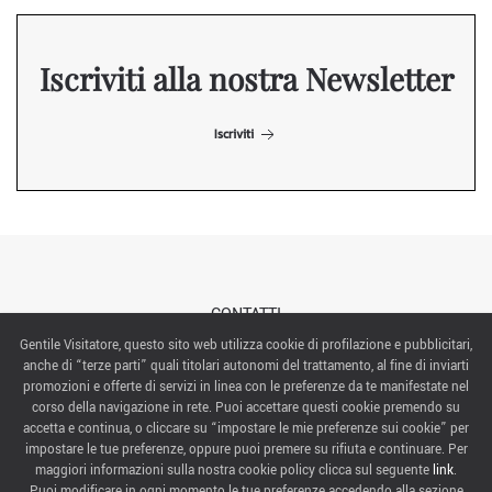
Iscriviti alla nostra Newsletter
Iscriviti
CONTATTI
Gentile Visitatore, questo sito web utilizza cookie di profilazione e pubblicitari,
anche di “terze parti” quali titolari autonomi del trattamento, al fine di inviarti
ABOUT US
promozioni e offerte di servizi in linea con le preferenze da te manifestate nel
corso della navigazione in rete. Puoi accettare questi cookie premendo su
ITALIAN EXHIBITION GROUP SpA All rights reserved
accetta e continua, o cliccare su “impostare le mie preferenze sui cookie” per
Via Emilia 155, 47921 Rimini,
impostare le tue preferenze, oppure puoi premere su rifiuta e continuare. Per
CF/PI 00139440408, Registro Imprese: Rimini P.I e n. Reg. Imprese 00139440408, Capitale Sociale
maggiori informazioni sulla nostra cookie policy clicca sul seguente
link
.
52.214.897 i.v.
Puoi modificare in ogni momento le tue preferenze accedendo alla sezione