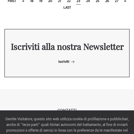
FIRST
«
18
19
20
21
22
23
24
25
26
27
»
LAST
Iscriviti alla nostra Newsletter
Iscriviti
CONTATTI
Gentile Visitatore, questo sito web utilizza cookie di profilazione e pubblicitari,
anche di “terze parti” quali titolari autonomi del trattamento, al fine di inviarti
ABOUT US
promozioni e offerte di servizi in linea con le preferenze da te manifestate nel