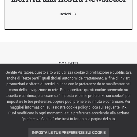
Iscriviti
CONTATTI
Gentile Visitatore, questo sito web utilizza cookie di profilazione e pubblicitari,
anche di “terze parti” quali titolari autonomi del trattamento, al fine di inviarti
ABOUT US
promozioni e offerte di servizi in linea con le preferenze da te manifestate nel
corso della navigazione in rete. Puoi accettare questi cookie premendo su
ITALIAN EXHIBITION GROUP SpA All rights reserved
accetta e continua, o cliccare su “impostare le mie preferenze sui cookie” per
Via Emilia 155, 47921 Rimini,
impostare le tue preferenze, oppure puoi premere su rifiuta e continuare. Per
CF/PI 00139440408, Registro Imprese: Rimini P.I e n. Reg. Imprese 00139440408, Capitale Sociale
maggiori informazioni sulla nostra cookie policy clicca sul seguente
link
.
52.214.897 i.v.
Puoi modificare in ogni momento le tue preferenze accedendo alla sezione
“preferenze Cookie” che trovi in fondo alla pagina del sito.
COOKIE PREFERENCES
IMPOSTA LE TUE PREFERENZE SUI COOKIE