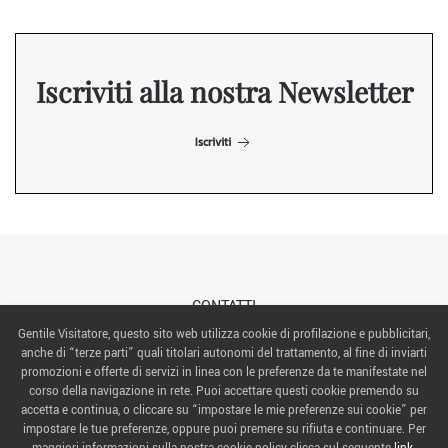
Iscriviti alla nostra Newsletter
Iscriviti
CONTATTI
Gentile Visitatore, questo sito web utilizza cookie di profilazione e pubblicitari,
anche di “terze parti” quali titolari autonomi del trattamento, al fine di inviarti
ABOUT US
promozioni e offerte di servizi in linea con le preferenze da te manifestate nel
corso della navigazione in rete. Puoi accettare questi cookie premendo su
ITALIAN EXHIBITION GROUP SpA All rights reserved
accetta e continua, o cliccare su “impostare le mie preferenze sui cookie” per
Via Emilia 155, 47921 Rimini,
impostare le tue preferenze, oppure puoi premere su rifiuta e continuare. Per
CF/PI 00139440408, Registro Imprese: Rimini P.I e n. Reg. Imprese 00139440408, Capitale Sociale