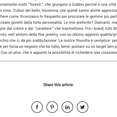
ovviamente molti “foresti”, che giungono a Gubbio perché è una città 
en vivre. Cultori del bello, insomma, che quindi sanno anche apprezza
e fiere come Vicenzaoro le frequento per procurare le gemme più parti
eare gioielli dalla forte personalità. Le mie preferite? Diamanti, ma 
e dal colore e dal “carattere” che trasmettono. Fra i brand, tutti Ma
o, nell’ambito della fine jewelry, con un ottimo rapporto qualità/pre
rchio che ci dà più soddisfazione. La nostra filosofia è semplice: p
e per forza un negozio che ha tutto, bensì puntare su un target ben p
Con un plus, che è appunto la possibilità di richiedere una creazion
Share this article: