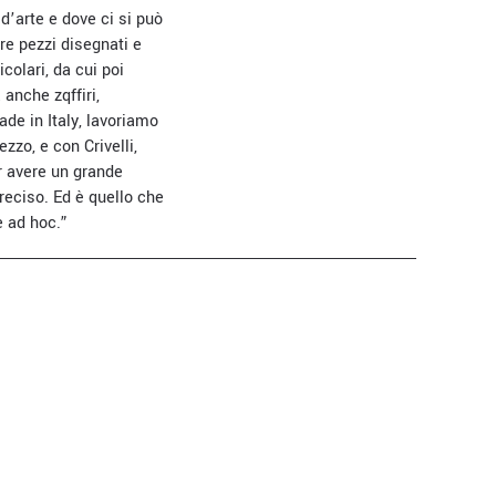
d’arte e dove ci si può
re pezzi disegnati e
colari, da cui poi
anche zqffiri,
de in Italy, lavoriamo
zzo, e con Crivelli,
er avere un grande
reciso. Ed è quello che
e ad hoc.”