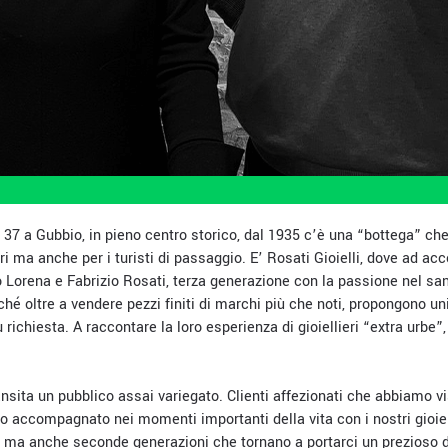
 37 a Gubbio, in pieno centro storico, dal 1935 c’è una “bottega” che
ri ma anche per i turisti di passaggio. E’ Rosati Gioielli, dove ad acc
o Lorena e Fabrizio Rosati, terza generazione con la passione nel sa
ché oltre a vendere pezzi finiti di marchi più che noti, propongono un
u richiesta. A raccontare la loro esperienza di gioiellieri “extra urbe
nsita un pubblico assai variegato. Clienti affezionati che abbiamo v
 accompagnato nei momenti importanti della vita con i nostri gioiel
o, ma anche seconde generazioni che tornano a portarci un prezioso 