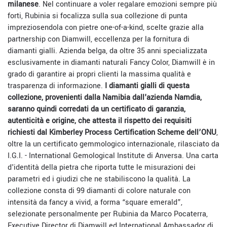
milanese
. Nel continuare a voler regalare emozioni sempre più
forti, Rubinia si focalizza sulla sua collezione di punta
impreziosendola con pietre one-of-a-kind, scelte grazie alla
partnership con Diamwill, eccellenza per la fornitura di
diamanti gialli. Azienda belga, da oltre 35 anni specializzata
esclusivamente in diamanti naturali Fancy Color, Diamwill è in
grado di garantire ai propri clienti la massima qualità e
trasparenza di informazione.
I diamanti gialli di questa
collezione, provenienti dalla Namibia dall'azienda Namdia,
saranno quindi corredati da un certificato di garanzia,
autenticità e origine, che attesta il rispetto dei requisiti
richiesti dal Kimberley Process Certification Scheme dell’ONU
,
oltre Ia un certificato gemmologico internazionale, rilasciato da
I.G.I. - International Gemological Institute di Anversa. Una carta
d'identità della pietra che riporta tutte le misurazioni dei
parametri ed i giudizi che ne stabiliscono la qualità. La
collezione consta di 99 diamanti di colore naturale con
intensità da fancy a vivid, a forma “square emerald”,
selezionate personalmente per Rubinia da Marco Pocaterra,
Executive Director di Diamwill ed International Ambassador di