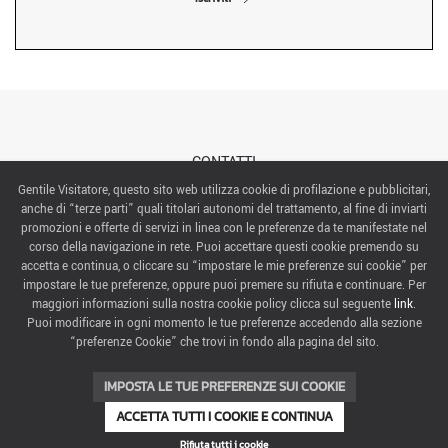
CONTATTI
Gentile Visitatore, questo sito web utilizza cookie di profilazione e pubblicitari,
anche di “terze parti” quali titolari autonomi del trattamento, al fine di inviarti
ABOUT US
promozioni e offerte di servizi in linea con le preferenze da te manifestate nel
corso della navigazione in rete. Puoi accettare questi cookie premendo su
ITALIAN EXHIBITION GROUP SpA All rights reserved
accetta e continua, o cliccare su “impostare le mie preferenze sui cookie” per
Via Emilia 155, 47921 Rimini,
impostare le tue preferenze, oppure puoi premere su rifiuta e continuare. Per
CF/PI 00139440408, Registro Imprese: Rimini P.I e n. Reg. Imprese 00139440408, Capitale Sociale
maggiori informazioni sulla nostra cookie policy clicca sul seguente
link
.
52.214.897 i.v.
Puoi modificare in ogni momento le tue preferenze accedendo alla sezione
“preferenze Cookie” che trovi in fondo alla pagina del sito.
COOKIE PREFERENCES
IMPOSTA LE TUE PREFERENZE SUI COOKIE
ACCETTA TUTTI I COOKIE E CONTINUA
Rifiuta tutti i cookie