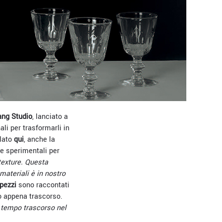
ang Studio
, lanciato a
li per trasformarli in
rlato
qui
,
anche la
re sperimentali per
texture. Questa
materiali è in nostro
pezzi
sono raccontati
o appena trascorso.
l tempo trascorso nel