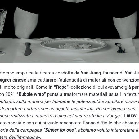
ntempo empirica la ricerca condotta da
Yan Jiang
, founder di
Yan Ji
igner cinese
ama catturare l'autenticità di materiali non convenziona
lli molto originali. Come in
“Rope”
, collezione di cui avevamo già pa
ion 2021
“Bubble wrap”
punta a trasformare materiali usuali in textu
ntiamo sulla materia per liberarne le potenzialità e simulare nuove 
di riportare l’attenzione su oggetti inosservati. Poiché giocare con i 
iene realizzato a mano in resina nel nostro studio a Zurigo
». I
nuovi 
o speciale con cui si vuole raccontare l’anno difficile che abbiam
storia della campagna
"Dinner for one"
, abbiamo voluto interpretare i
otere dell'immagine
».