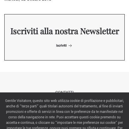
Iscriviti alla nostra Newsletter
Iscriviti
CONTATTI
Gentile Visitatore, questo sito web utilizza cookie di profilazione e pubblicitari,
anche di “terze parti” quali titolari autonomi del trattamento, al fine di inviarti
ABOUT US
promozioni e offerte di servizi in linea con le preferenze da te manifestate nel
corso della navigazione in rete. Puoi accettare questi cookie premendo su
ITALIAN EXHIBITION GROUP SpA All rights reserved
accetta e continua, o cliccare su “impostare le mie preferenze sui cookie” per
Via Emilia 155, 47921 Rimini,
impostare le tue preferenze, oppure puoi premere su rifiuta e continuare. Per