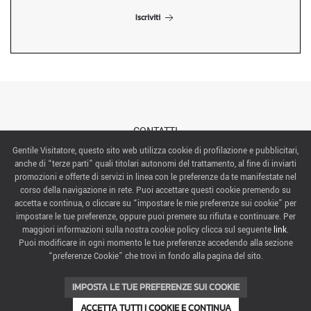
Iscriviti
CONTATTI
Gentile Visitatore, questo sito web utilizza cookie di profilazione e pubblicitari,
anche di “terze parti” quali titolari autonomi del trattamento, al fine di inviarti
ABOUT US
promozioni e offerte di servizi in linea con le preferenze da te manifestate nel
corso della navigazione in rete. Puoi accettare questi cookie premendo su
ITALIAN EXHIBITION GROUP SpA All rights reserved
accetta e continua, o cliccare su “impostare le mie preferenze sui cookie” per
Via Emilia 155, 47921 Rimini,
impostare le tue preferenze, oppure puoi premere su rifiuta e continuare. Per
CF/PI 00139440408, Registro Imprese: Rimini P.I e n. Reg. Imprese 00139440408, Capitale Sociale
maggiori informazioni sulla nostra cookie policy clicca sul seguente
link
.
52.214.897 i.v.
Puoi modificare in ogni momento le tue preferenze accedendo alla sezione
“preferenze Cookie” che trovi in fondo alla pagina del sito.
COOKIE PREFERENCES
IMPOSTA LE TUE PREFERENZE SUI COOKIE
ACCETTA TUTTI I COOKIE E CONTINUA