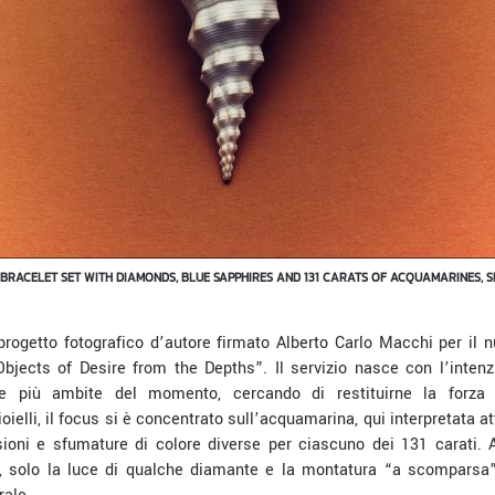
BRACELET SET WITH DIAMONDS, BLUE SAPPHIRES AND 131 CARATS OF ACQUAMARINES, SET
progetto fotografico d’autore firmato Alberto Carlo Macchi per il 
“Objects of Desire from the
Depths
”. Il servizio nasce con l’inten
e più ambite del momento, cercando di restituirne la forza e
oielli, il focus si è concentrato sull’acquamarina, qui interpretata at
ioni e sfumature di colore diverse per ciascuno dei 131 carati. A
e, solo la luce di qualche diamante e la montatura “a scomparsa”