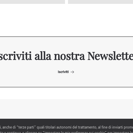
scriviti alla nostra Newslett
Iscriviti
ITALIAN EXHIBITION GROUP SpA All rights reserved
i, anche di “terze parti” quali titolari autonomi del trattamento, al fine di inviarti prom
Via Emilia 155, 47921 Rimini,