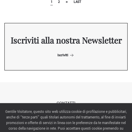
1
2
»
LAST
Iscriviti alla nostra Newsletter
Iscriviti
CONTATTI
Gentile Visitatore, questo sito web utilizza cookie di profilazione e pubblicitari,
anche di “terze parti” quali titolari autonomi del trattamento, al fine di inviarti
ABOUT US
promozioni e offerte di servizi in linea con le preferenze da te manifestate nel
corso della navigazione in rete. Puoi accettare questi cookie premendo su
ITALIAN EXHIBITION GROUP SpA All rights reserved