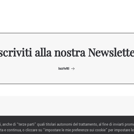
scriviti alla nostra Newslett
Iscriviti
ITALIAN EXHIBITION GROUP SpA All rights reserved
i, anche di “terze parti” quali titolari autonomi del trattamento, al fine di inviarti prom
Via Emilia 155, 47921 Rimini,
ta e continua, o cliccare su “impostare le mie preferenze sui cookie” per impostare le
CF/PI 00139440408, Registro Imprese: Rimini P.I e n. Reg. Imprese 00139440408,