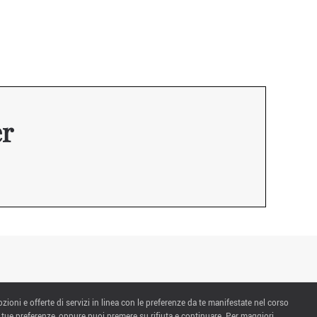
er
ozioni e offerte di servizi in linea con le preferenze da te manifestate nel corso
 tue preferenze, oppure puoi premere su rifiuta e continuare. Per maggiori