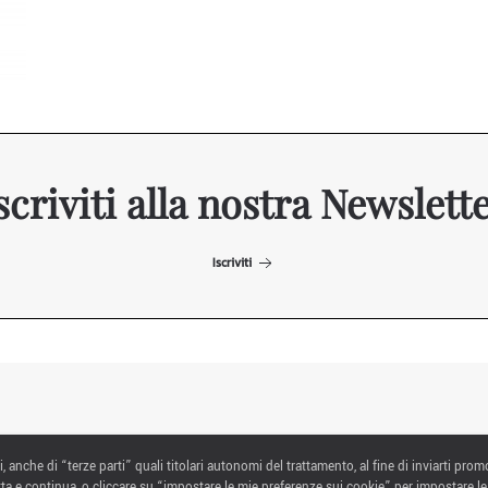
scriviti alla nostra Newslett
Iscriviti
ITALIAN EXHIBITION GROUP SpA All rights reserved
i, anche di “terze parti” quali titolari autonomi del trattamento, al fine di inviarti prom
Via Emilia 155, 47921 Rimini,
ta e continua, o cliccare su “impostare le mie preferenze sui cookie” per impostare le