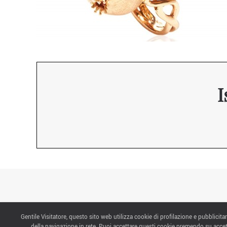
I
Gentile Visitatore, questo sito web utilizza cookie di profilazione e pubblicitar
CONTATTI
della navigazione in rete. Puoi accettare questi cookie premendo su accet