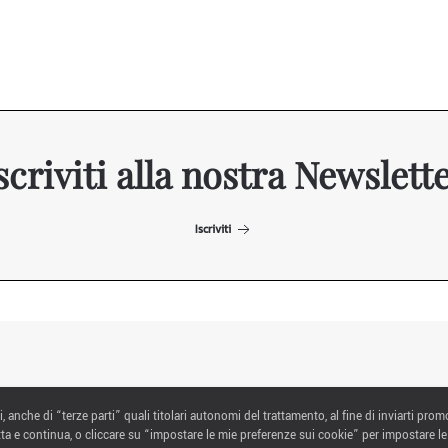
scriviti alla nostra Newslett
Iscriviti
ITALIAN EXHIBITION GROUP SpA All rights reserved
i, anche di “terze parti” quali titolari autonomi del trattamento, al fine di inviarti prom
Via Emilia 155, 47921 Rimini,
ta e continua, o cliccare su “impostare le mie preferenze sui cookie” per impostare le
CF/PI 00139440408, Registro Imprese: Rimini P.I e n. Reg. Imprese 00139440408,