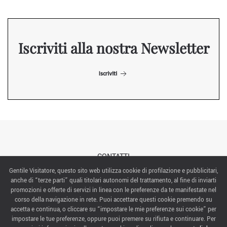
Iscriviti alla nostra Newsletter
Iscriviti
CONTATTI
Gentile Visitatore, questo sito web utilizza cookie di profilazione e pubblicitari,
anche di “terze parti” quali titolari autonomi del trattamento, al fine di inviarti
ABOUT US
promozioni e offerte di servizi in linea con le preferenze da te manifestate nel
corso della navigazione in rete. Puoi accettare questi cookie premendo su
ITALIAN EXHIBITION GROUP SpA All rights reserved
accetta e continua, o cliccare su “impostare le mie preferenze sui cookie” per
Via Emilia 155, 47921 Rimini,
impostare le tue preferenze, oppure puoi premere su rifiuta e continuare. Per
CF/PI 00139440408, Registro Imprese: Rimini P.I e n. Reg. Imprese 00139440408, Capitale Sociale