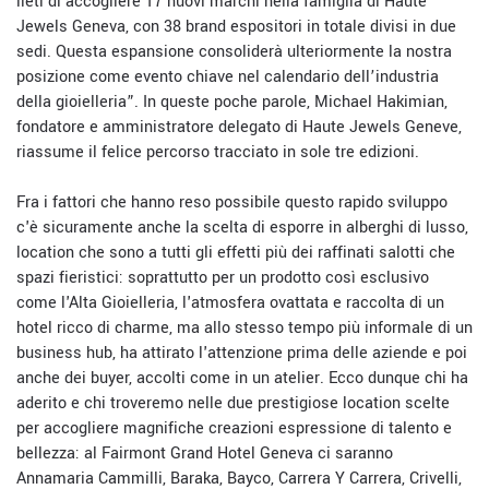
lieti di accogliere 17 nuovi marchi nella famiglia di Haute
Jewels Geneva, con 38 brand espositori in totale divisi in due
sedi. Questa espansione consoliderà ulteriormente la nostra
posizione come evento chiave nel calendario dell’industria
della gioielleria”. In queste poche parole, Michael Hakimian,
fondatore e amministratore delegato di Haute Jewels Geneve,
riassume il felice percorso tracciato in sole tre edizioni.
Fra i fattori che hanno reso possibile questo rapido sviluppo
c'è sicuramente anche la scelta di esporre in alberghi di lusso,
location che sono a tutti gli effetti più dei raffinati salotti che
spazi fieristici: soprattutto per un prodotto così esclusivo
come l'Alta Gioielleria, l'atmosfera ovattata e raccolta di un
hotel ricco di charme, ma allo stesso tempo più informale di un
business hub, ha attirato l'attenzione prima delle aziende e poi
anche dei buyer, accolti come in un atelier. Ecco dunque chi ha
aderito e chi troveremo nelle due prestigiose location scelte
per accogliere magnifiche creazioni espressione di talento e
bellezza: al Fairmont Grand Hotel Geneva ci saranno
Annamaria Cammilli, Baraka, Bayco, Carrera Y Carrera, Crivelli,