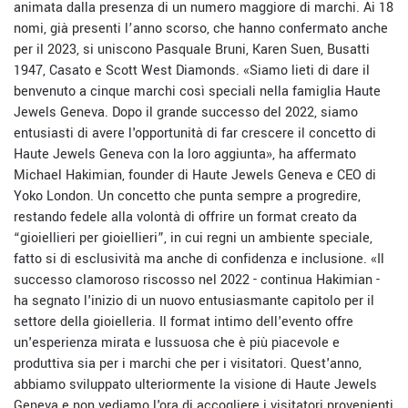
animata dalla presenza di un numero maggiore di marchi. Ai 18
nomi, già presenti l’anno scorso, che hanno confermato anche
per il 2023, si uniscono Pasquale Bruni, Karen Suen, Busatti
1947, Casato e Scott West Diamonds. «Siamo lieti di dare il
benvenuto a cinque marchi così speciali nella famiglia Haute
Jewels Geneva. Dopo il grande successo del 2022, siamo
entusiasti di avere l'opportunità di far crescere il concetto di
Haute Jewels Geneva con la loro aggiunta», ha affermato
Michael Hakimian, founder di Haute Jewels Geneva e CEO di
Yoko London. Un concetto che punta sempre a progredire,
restando fedele alla volontà di offrire un format creato da
“gioiellieri per gioiellieri”, in cui regni un ambiente speciale,
fatto si di esclusività ma anche di confidenza e inclusione. «Il
successo clamoroso riscosso nel 2022 - continua Hakimian -
ha segnato l'inizio di un nuovo entusiasmante capitolo per il
settore della gioielleria. Il format intimo dell'evento offre
un'esperienza mirata e lussuosa che è più piacevole e
produttiva sia per i marchi che per i visitatori. Quest'anno,
abbiamo sviluppato ulteriormente la visione di Haute Jewels
Geneva e non vediamo l'ora di accogliere i visitatori provenienti