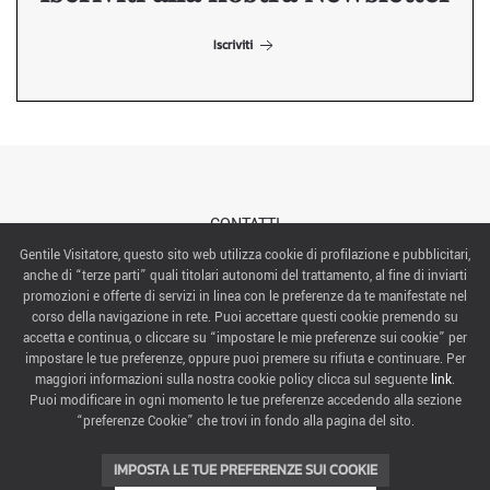
Iscriviti
CONTATTI
Gentile Visitatore, questo sito web utilizza cookie di profilazione e pubblicitari,
anche di “terze parti” quali titolari autonomi del trattamento, al fine di inviarti
ABOUT US
promozioni e offerte di servizi in linea con le preferenze da te manifestate nel
corso della navigazione in rete. Puoi accettare questi cookie premendo su
ITALIAN EXHIBITION GROUP SpA All rights reserved
accetta e continua, o cliccare su “impostare le mie preferenze sui cookie” per
Via Emilia 155, 47921 Rimini,
impostare le tue preferenze, oppure puoi premere su rifiuta e continuare. Per
CF/PI 00139440408, Registro Imprese: Rimini P.I e n. Reg. Imprese 00139440408, Capitale Sociale
maggiori informazioni sulla nostra cookie policy clicca sul seguente
link
.
52.214.897 i.v.
Puoi modificare in ogni momento le tue preferenze accedendo alla sezione
“preferenze Cookie” che trovi in fondo alla pagina del sito.
COOKIE PREFERENCES
IMPOSTA LE TUE PREFERENZE SUI COOKIE