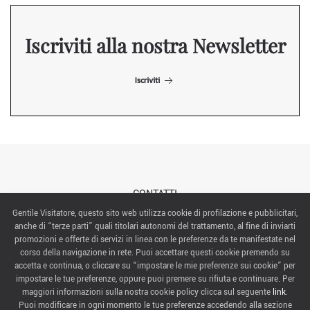
Iscriviti alla nostra Newsletter
Iscriviti
CONTATTI
Gentile Visitatore, questo sito web utilizza cookie di profilazione e pubblicitari,
anche di “terze parti” quali titolari autonomi del trattamento, al fine di inviarti
ABOUT US
promozioni e offerte di servizi in linea con le preferenze da te manifestate nel
corso della navigazione in rete. Puoi accettare questi cookie premendo su
ITALIAN EXHIBITION GROUP SpA All rights reserved
accetta e continua, o cliccare su “impostare le mie preferenze sui cookie” per
Via Emilia 155, 47921 Rimini,
impostare le tue preferenze, oppure puoi premere su rifiuta e continuare. Per
CF/PI 00139440408, Registro Imprese: Rimini P.I e n. Reg. Imprese 00139440408, Capitale Sociale
maggiori informazioni sulla nostra cookie policy clicca sul seguente
link
.
52.214.897 i.v.
Puoi modificare in ogni momento le tue preferenze accedendo alla sezione