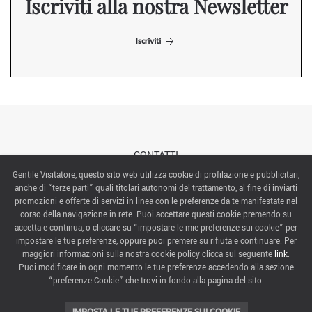
Iscriviti alla nostra Newsletter
Iscriviti
CONTATTI
Gentile Visitatore, questo sito web utilizza cookie di profilazione e pubblicitari,
anche di “terze parti” quali titolari autonomi del trattamento, al fine di inviarti
ABOUT US
promozioni e offerte di servizi in linea con le preferenze da te manifestate nel
corso della navigazione in rete. Puoi accettare questi cookie premendo su
ITALIAN EXHIBITION GROUP SpA All rights reserved
accetta e continua, o cliccare su “impostare le mie preferenze sui cookie” per
Via Emilia 155, 47921 Rimini,
impostare le tue preferenze, oppure puoi premere su rifiuta e continuare. Per
CF/PI 00139440408, Registro Imprese: Rimini P.I e n. Reg. Imprese 00139440408, Capitale Sociale
maggiori informazioni sulla nostra cookie policy clicca sul seguente
link
.
52.214.897 i.v.
Puoi modificare in ogni momento le tue preferenze accedendo alla sezione
“preferenze Cookie” che trovi in fondo alla pagina del sito.
COOKIE PREFERENCES
IMPOSTA LE TUE PREFERENZE SUI COOKIE