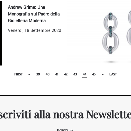
Andrew Grima: Una
Monografia sul Padre della
Gioielleria Moderna
Venerdì, 18 Settembre 2020
FIRST
«
39
40
41
42
43
44
45
»
LAST
scriviti alla nostra Newslett
Iscriviti