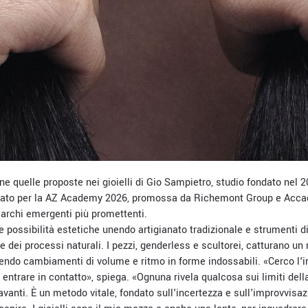
e quelle proposte nei gioielli di Gio Sampietro, studio fondato nel 2
nato per la AZ Academy 2026, promossa da Richemont Group e Acc
archi emergenti più promettenti.
e possibilità estetiche unendo artigianato tradizionale e strumenti di
e dei processi naturali. I pezzi, genderless e scultorei, catturano u
endo cambiamenti di volume e ritmo in forme indossabili. «Cerco l'in
 entrare in contatto», spiega. «Ognuna rivela qualcosa sui limiti de
vanti. È un metodo vitale, fondato sull'incertezza e sull'improvvisazi