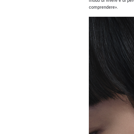
modo di vivere e di per
comprendere».