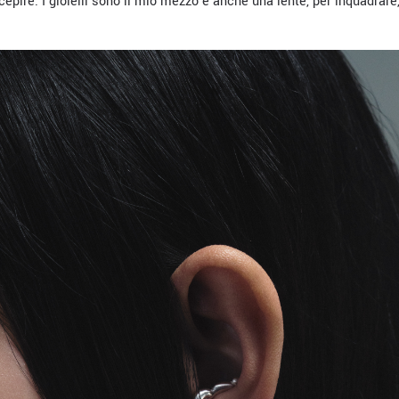
cepire. I gioielli sono il mio mezzo e anche una lente, per inquadrare