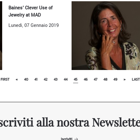
Baines' Clever Use of
Jewelry at MAD
Lunedì, 07 Gennaio 2019
FIRST
«
40
41
42
43
44
45
46
47
48
49
»
LAST
scriviti alla nostra Newslett
Iscriviti