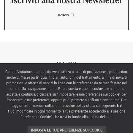
Iscriviti
CONTATTI
Gentile Visitatore, questo sito web utilizza cookie di profilazione e pubblicitari,
anche di “terze parti” quali titolari autonomi del trattamento, al fine di inviarti
ABOUT US
promozioni e offerte di servizi in linea con le preferenze da te manifestate nel
corso della navigazione in rete. Puoi accettare questi cookie premendo su
ITALIAN EXHIBITION GROUP SpA All rights reserved
accetta e continua, o cliccare su “impostare le mie preferenze sui cookie” per
Via Emilia 155, 47921 Rimini,
impostare le tue preferenze, oppure puoi premere su rifiuta e continuare. Per
CF/PI 00139440408, Registro Imprese: Rimini P.I e n. Reg. Imprese 00139440408, Capitale Sociale
maggiori informazioni sulla nostra cookie policy clicca sul seguente
link
.
52.214.897 i.v.
Puoi modificare in ogni momento le tue preferenze accedendo alla sezione
“preferenze Cookie” che trovi in fondo alla pagina del sito.
COOKIE PREFERENCES
IMPOSTA LE TUE PREFERENZE SUI COOKIE