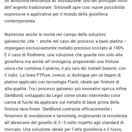
un’altissima resistenza all’ossidazione, uno dei principali limiti
dell’argento tradizionale. Silnova® apre così nuove possibilità
espressive e applicative per il mondo della gioielleria
contemporanea.
Numerose anche le novità nel campo delle soluzioni
galvaniche, che – anche nel caso dei processi a base platino –
impiegano esclusivamente metallo prezioso riciclato al 100%.
È il caso di Rodhiens, una soluzione che guarda non solo alla
gioielleria ma anche all’orologeria, proponendo una finitura
unica che combina il platino, il più raro dei metalli bianchi, con
il rodio. La linea PTPure, invece, si distingue per un bagno di
platino applicato con tecnologia Flash, ideale per finiture di
alta qualità. Tra i processi galvanici più innovativi spicca infine
DarkBond, sviluppato da Legor come strato intermedio color
canna di fucile da applicare sul metallo di base prima della
finitura nera finale. DarkBond contrasta efficacemente i
fenomeni di ossidazione e tarnishing, migliorando la resistenza
all’abrasione del gioiello di 2–3 volte rispetto agli standard di
mercato. Una soluzione ideale per l’alta gioielleria e il lusso,