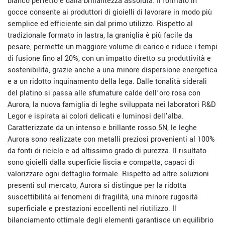
bianco perfetto e dalla brillantezza assoluta. Il formato in
gocce consente ai produttori di gioielli di lavorare in modo più
semplice ed efficiente sin dal primo utilizzo. Rispetto al
tradizionale formato in lastra, la graniglia è più facile da
pesare, permette un maggiore volume di carico e riduce i tempi
di fusione fino al 20%, con un impatto diretto su produttività e
sostenibilità, grazie anche a una minore dispersione energetica
e a un ridotto inquinamento della lega. Dalle tonalità siderali
del platino si passa alle sfumature calde dell’oro rosa con
Aurora, la nuova famiglia di leghe sviluppata nei laboratori R&D
Legor e ispirata ai colori delicati e luminosi dell’alba.
Caratterizzate da un intenso e brillante rosso 5N, le leghe
Aurora sono realizzate con metalli preziosi provenienti al 100%
da fonti di riciclo e ad altissimo grado di purezza. Il risultato
sono gioielli dalla superficie liscia e compatta, capaci di
valorizzare ogni dettaglio formale. Rispetto ad altre soluzioni
presenti sul mercato, Aurora si distingue per la ridotta
suscettibilità ai fenomeni di fragilità, una minore rugosità
superficiale e prestazioni eccellenti nel riutilizzo. Il
bilanciamento ottimale degli elementi garantisce un equilibrio