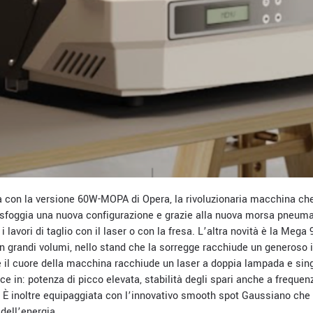
ta con la versione 60W-MOPA di Opera, la rivoluzionaria macchina c
 sfoggia una nuova configurazione e grazie alla nuova morsa pneuma
i lavori di taglio con il laser o con la fresa. L’altra novità è la Mega 
in grandi volumi, nello stand che la sorregge racchiude un generoso 
il cuore della macchina racchiude un laser a doppia lampada e sin
ce in: potenza di picco elevata, stabilità degli spari anche a frequen
 È inoltre equipaggiata con l’innovativo smooth spot Gaussiano che
dell’energia.