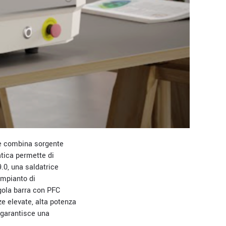
he combina sorgente
tica permette di
9.0, una saldatrice
impianto di
gola barra con PFC
ze elevate, alta potenza
 garantisce una