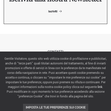
Iscriviti
CONTATTI
Gentile Visitatore, questo sito web utilizza cookie di profilazione e pubblicitari,
anche di “terze parti” quali titolari autonomi del trattamento, al fine di inviarti
ABOUT US
promozioni e offerte di servizi in linea con le preferenze da te manifestate nel
corso della navigazione in rete. Puoi accettare questi cookie premendo su
ITALIAN EXHIBITION GROUP SpA All rights reserved
accetta e continua, o cliccare su “impostare le mie preferenze sui cookie” per
Via Emilia 155, 47921 Rimini,
impostare le tue preferenze, oppure puoi premere su rifiuta e continuare. Per
CF/PI 00139440408, Registro Imprese: Rimini P.I e n. Reg. Imprese 00139440408, Capitale Sociale
maggiori informazioni sulla nostra cookie policy clicca sul seguente
link
.
52.214.897 i.v.
Puoi modificare in ogni momento le tue preferenze accedendo alla sezione
“preferenze Cookie” che trovi in fondo alla pagina del sito.
COOKIE PREFERENCES
IMPOSTA LE TUE PREFERENZE SUI COOKIE