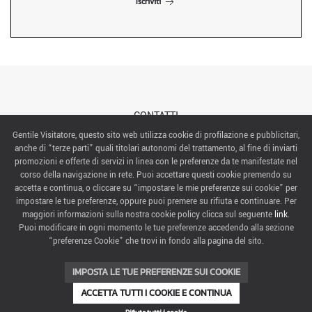
Iscriviti
CONTATTI
Gentile Visitatore, questo sito web utilizza cookie di profilazione e pubblicitari,
anche di “terze parti” quali titolari autonomi del trattamento, al fine di inviarti
ABOUT US
promozioni e offerte di servizi in linea con le preferenze da te manifestate nel
corso della navigazione in rete. Puoi accettare questi cookie premendo su
ITALIAN EXHIBITION GROUP SpA All rights reserved
accetta e continua, o cliccare su “impostare le mie preferenze sui cookie” per
Via Emilia 155, 47921 Rimini,
impostare le tue preferenze, oppure puoi premere su rifiuta e continuare. Per
CF/PI 00139440408, Registro Imprese: Rimini P.I e n. Reg. Imprese 00139440408, Capitale Sociale
maggiori informazioni sulla nostra cookie policy clicca sul seguente
link
.
52.214.897 i.v.
Puoi modificare in ogni momento le tue preferenze accedendo alla sezione
“preferenze Cookie” che trovi in fondo alla pagina del sito.
COOKIE PREFERENCES
IMPOSTA LE TUE PREFERENZE SUI COOKIE
ACCETTA TUTTI I COOKIE E CONTINUA