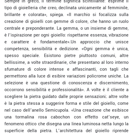
Sempre in greco, il termine significa scintillante: esprime il
tipo di gioielleria che creo, declinata unicamente al femminile,
brillante e colorata
», spiega. «
Il marchio
si focalizza sulla
creazione di gioielli con gemme di colore, che hanno un ruolo
centrale e preponderante
. La gemma, o un insieme di gemme,
è l’ispirazione per ogni gioiello: rispettarne essenza, vibrazione
e carattere è fondamentale
».
Un approccio che unisce
competenza, sensibilità e dedizione
. «Ogni gemma è
unica,
spesso speciale
. Esistono pietre piuttosto comuni, altre
bellissime, a volte straordinarie, che presentano al loro interno
sfumature di colore intense e affascinanti, con tagli che
permettono alla luce di esibire variazioni policrome uniche. La
selezione è una questione di conoscenza e discernimento,
occorrono sensibilità e professionalità». A volte è il cliente a
scegliere la pietra guidato dalle proprie sensazioni;
altre volte
è la pietra stessa a suggerire forma e stile del gioiello, come
nel caso dell’anello
Semicupola
. «Una creazione che esibisce
una tormalina rosa cabochon con effetto
cat’s
eye
, un
fenomeno ottico che
disegna
una linea luminosa netta lungo la
superficie della pietra.
L’architettura del gioiello
riprende