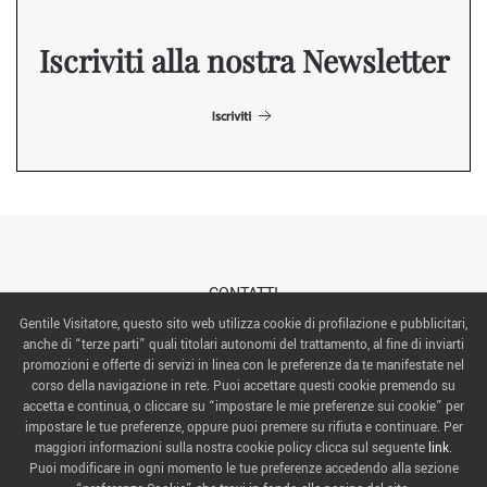
Iscriviti alla nostra Newsletter
Iscriviti
CONTATTI
Gentile Visitatore, questo sito web utilizza cookie di profilazione e pubblicitari,
anche di “terze parti” quali titolari autonomi del trattamento, al fine di inviarti
ABOUT US
promozioni e offerte di servizi in linea con le preferenze da te manifestate nel
corso della navigazione in rete. Puoi accettare questi cookie premendo su
ITALIAN EXHIBITION GROUP SpA All rights reserved
accetta e continua, o cliccare su “impostare le mie preferenze sui cookie” per
Via Emilia 155, 47921 Rimini,
impostare le tue preferenze, oppure puoi premere su rifiuta e continuare. Per
CF/PI 00139440408, Registro Imprese: Rimini P.I e n. Reg. Imprese 00139440408, Capitale Sociale
maggiori informazioni sulla nostra cookie policy clicca sul seguente
link
.
52.214.897 i.v.
Puoi modificare in ogni momento le tue preferenze accedendo alla sezione