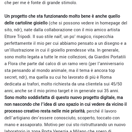
che per me è fonte di grande stimolo.
Un progetto che sta funzionando molto bene è anche quello
delle cartoline gioiello
(che si possono vedere in homepage del
sito, ndr), nate dalla collaborazione con il mio amico artista
Ettore Tripodi. Il suo stile naïf, un po' magico, rispecchia
perfettamente il mio per cui abbiamo pensato a un disegno e a
un'illustrazione in cui il gioiello prendesse vita. In generale,
sono molto legata a tutte le mie collezioni, da Giardini Portatili
a Flora che parte dal calco di un ramo vero (per l'anniversario
sta pensando al mondo animale, ma il tema è ancora top
secret, ndr), ma quella su cui ho lavorato di più è Roma
dedicata ai trafori, molto richiesta da una clientela sui 45/50
anni, anche se il mio primo target è in generale sui 35 anni.
Sono molto soddisfatta di questo nuovo progetto digitale, ma
non nascondo che l’idea di uno spazio in cui vedere da vicino il
processo creativo resta nelle mie priorità
, perché il lavoro
dell’artigiano dev’essere conosciuto, scoperto, toccato con
mano e assaporato. Motivo per cui sto ristrutturando un nuovo
laboratorio in zona Porta Venezia a Milano che spero di