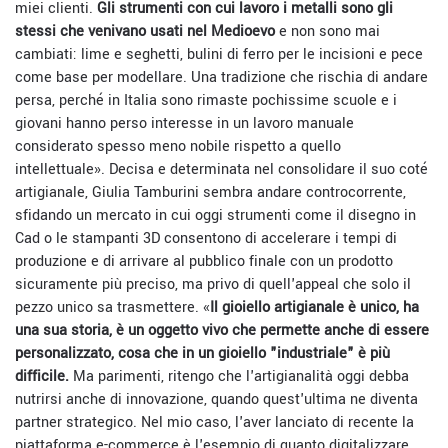
miei clienti.
Gli strumenti con cui lavoro i metalli sono gli
stessi che venivano usati nel Medioevo
e non sono mai
cambiati: lime e seghetti, bulini di ferro per le incisioni e pece
come base per modellare. Una tradizione che rischia di andare
persa, perché in Italia sono rimaste pochissime scuole e i
giovani hanno perso interesse in un lavoro manuale
considerato spesso meno nobile rispetto a quello
intellettuale». Decisa e determinata nel consolidare il suo coté
artigianale, Giulia Tamburini sembra andare controcorrente,
sfidando un mercato in cui oggi strumenti come il disegno in
Cad o le stampanti 3D consentono di accelerare i tempi di
produzione e di arrivare al pubblico finale con un prodotto
sicuramente più preciso, ma privo di quell'appeal che solo il
pezzo unico sa trasmettere. «
Il gioiello artigianale è unico, ha
una sua storia, è un oggetto vivo che permette anche di essere
personalizzato, cosa che in un gioiello "industriale" è più
difficile.
Ma parimenti, ritengo che l'artigianalità oggi debba
nutrirsi anche di innovazione, quando quest'ultima ne diventa
partner strategico. Nel mio caso, l'aver lanciato di recente la
piattaforma e-commerce è l'esempio di quanto digitalizzare