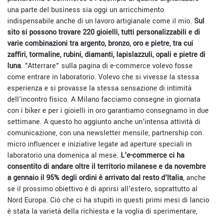
una parte del business sia oggi un arricchimento
indispensabile anche di un lavoro artigianale come il mio.
Sul
sito si possono trovare 220 gioielli, tutti personalizzabili e di
varie combinazioni tra argento, bronzo, oro e pietre, tra cui
zaffiri, tormaline, rubini, diamanti, lapislazzuli, opali e pietre di
luna
. "Atterrare" sulla pagina di e-commerce volevo fosse
come entrare in laboratorio. Volevo che si vivesse la stessa
esperienza e si provasse la stessa sensazione di intimità
dell'incontro fisico. A Milano facciamo consegne in giornata
con i biker e per i gioielli in oro garantiamo consegnamo in due
settimane. A questo ho aggiunto anche un'intensa attività di
comunicazione, con una newsletter mensile, partnership con
micro influencer e iniziative legate ad aperture speciali in
laboratorio una domenica al mese.
L'e-commerce ci ha
consentito di andare oltre il territorio milanese e da novembre
a gennaio il 95% degli ordini è arrivato dal resto d'Italia
, anche
se il prossimo obiettivo è di aprirsi all'estero, soprattutto al
Nord Europa. Ciò che ci ha stupiti in questi primi mesi di lancio
è stata la varietà della richiesta e la voglia di sperimentare,