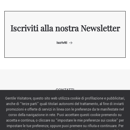
Iscriviti alla nostra Newsletter
Iscriviti
CONTATTI
Gentile Visitatore, questo sito web utilizza cookie di profilazione e pubblicitari,
anche di “terze parti” quali titolari autonomi del trattamento, al fine di inviarti
ABOUT US
promozioni e offerte di servizi in linea con le preferenze da te manifestate nel
corso della navigazione in rete. Puoi accettare questi cookie premendo su
ITALIAN EXHIBITION GROUP SpA All rights reserved
accetta e continua, o cliccare su “impostare le mie preferenze sui cookie” per
Via Emilia 155, 47921 Rimini,
impostare le tue preferenze, oppure puoi premere su rifiuta e continuare. Per
CF/PI 00139440408, Registro Imprese: Rimini P.I e n. Reg. Imprese 00139440408, Capitale Sociale