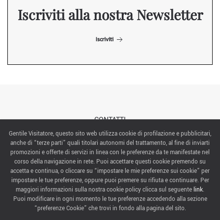
Iscriviti alla nostra Newsletter
Iscriviti
CONTATTI
Gentile Visitatore, questo sito web utilizza cookie di profilazione e pubblicitari,
anche di “terze parti” quali titolari autonomi del trattamento, al fine di inviarti
ABOUT US
promozioni e offerte di servizi in linea con le preferenze da te manifestate nel
corso della navigazione in rete. Puoi accettare questi cookie premendo su
ITALIAN EXHIBITION GROUP SpA All rights reserved
accetta e continua, o cliccare su “impostare le mie preferenze sui cookie” per
Via Emilia 155, 47921 Rimini,
impostare le tue preferenze, oppure puoi premere su rifiuta e continuare. Per
CF/PI 00139440408, Registro Imprese: Rimini P.I e n. Reg. Imprese 00139440408, Capitale Sociale
maggiori informazioni sulla nostra cookie policy clicca sul seguente
link
.
52.214.897 i.v.
Puoi modificare in ogni momento le tue preferenze accedendo alla sezione
“preferenze Cookie” che trovi in fondo alla pagina del sito.
COOKIE PREFERENCES