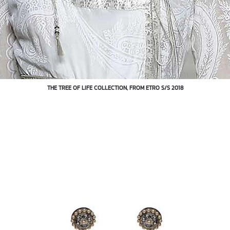
THE TREE OF LIFE COLLECTION, FROM ETRO S/S 2018